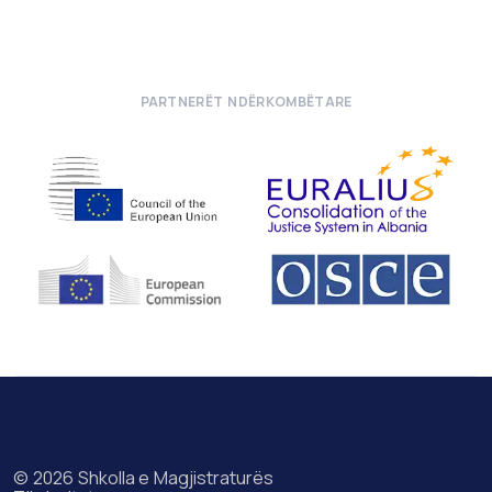
PARTNERËT NDËRKOMBËTARE
© 2026 Shkolla e Magjistraturës