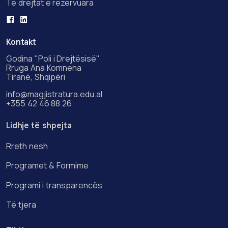
Të drejtat e rezervuara
Kontakt
Godina "Poli i Drejtësisë"
Rruga Ana Komnena
Tiranë, Shqipëri
info@magjistratura.edu.al
+355 42 46 88 26
Lidhje të shpejta
Rreth nesh
Programet & Formime
Programi i transparencës
Të tjera