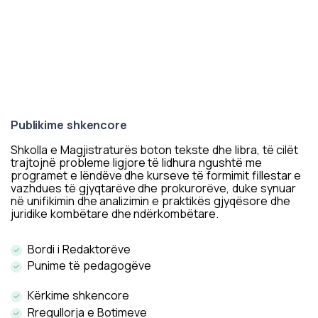
Publikime shkencore
Shkolla e Magjistraturës boton tekste dhe libra, të cilët
trajtojnë probleme ligjore të lidhura ngushtë me
programet e lëndëve dhe kurseve të formimit fillestar e
vazhdues të gjyqtarëve dhe prokurorëve, duke synuar
në unifikimin dhe analizimin e praktikës gjyqësore dhe
juridike kombëtare dhe ndërkombëtare.
Bordi i Redaktorëve
Punime të pedagogëve
Kërkime shkencore
Rregullorja e Botimeve