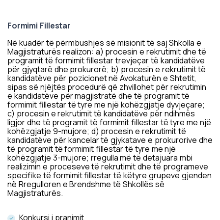
Platformat Digjitale
Formimi Fillestar
Në kuadër të përmbushjes së misionit të saj Shkolla e
Magjistraturës realizon: a) procesin e rekrutimit dhe të
programit të formimit fillestar trevjeçar të kandidatëve
për gjyqtarë dhe prokurorë; b) procesin e rekrutimit të
kandidatëve për pozicionet në Avokaturën e Shtetit,
sipas së njëjtës procedurë që zhvillohet për rekrutimin
e kandidatëve për magjistratë dhe të programit të
formimit fillestar të tyre me një kohëzgjatje dyvjeçare;
c) procesin e rekrutimit të kandidatëve për ndihmës
ligjor dhe të programit të formimit fillestar të tyre me një
kohëzgjatje 9-mujore; d) procesin e rekrutimit të
kandidatëve për kancelar të gjykatave e prokurorive dhe
të programit të formimit fillestar të tyre me një
kohëzgjatje 3-mujore; rregulla më të detajuara mbi
realizimin e proceseve të rekrutimit dhe të programeve
specifike të formimit fillestar të këtyre grupeve gjenden
në Rregulloren e Brendshme të Shkollës së
Magjistraturës.
Konkursi i pranimit