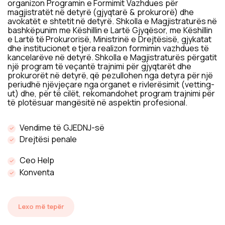
organizon Programin e Formimit Vazhdues për
magjistratët në detyrë (gjyqtarë & prokurorë) dhe
avokatët e shtetit në detyrë. Shkolla e Magjistraturës në
bashkëpunim me Këshillin e Lartë Gjyqësor, me Këshillin
e Lartë të Prokurorisë, Ministrinë e Drejtësisë, gjykatat
dhe institucionet e tjera realizon formimin vazhdues të
kancelarëve në detyrë. Shkolla e Magjistraturës përgatit
një program të veçantë trajnimi për gjyqtarët dhe
prokurorët në detyrë, që pezullohen nga detyra për një
periudhë njëvjeçare nga organet e rivlerësimit (vetting-
ut) dhe, për të cilët, rekomandohet program trajnimi për
të plotësuar mangësitë në aspektin profesional.
Vendime të GJEDNJ-së
Drejtësi penale
Ceo Help
Konventa
Lexo më tepër